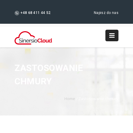
+48 68 411 44 52
Napisz do nas
ZASTOSOWANIE
CHMURY
Home
/
Zastosowanie chmury