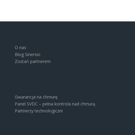
O nas
Blog Sinersio
Zostań partnerem
Gwarancja na chmurę
Panel SVDC – pełna kontrola nad chmurą
Partnerzy technologiczni