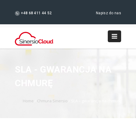
+48 68 411 44 52
Napisz do nas
SLA - GWARANCJA NA
CHMURĘ
Home
/
Chmura Sinersio
/
SLA – gwarancja na chmurę