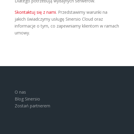
Dlatego potrzebują wydajnych serwerów.
Skontaktuj się z nami
. Przedstawimy warunki na
jakich świadczymy usługę Sinersio Cloud oraz
informacje o tym, co zapewniamy klientom w ramach
umowy.
O nas
Blog Sinersio
Zostań partnerem