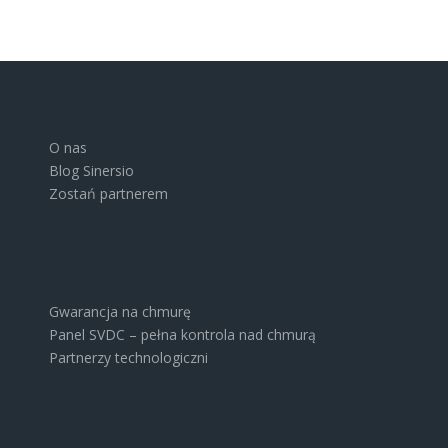
O nas
Blog Sinersio
Zostań partnerem
Gwarancja na chmurę
Panel SVDC – pełna kontrola nad chmurą
Partnerzy technologiczni