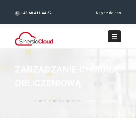
+48 68 411 44 52
Napisz do nas
ZARZĄDZANIE CHMURĄ
OBLICZENIOWĄ
Home
/
Chmura Sinersio
/
Zarządzanie chmurą