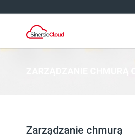
ZARZĄDZANIE CHMURĄ 
Zarządzanie chmurą