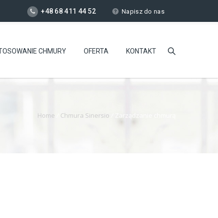
+48 68 411 44 52
Napisz do nas
TOSOWANIE CHMURY
OFERTA
KONTAKT
Home
/
Chmura Sinersio
/
Zarządzanie chmurą