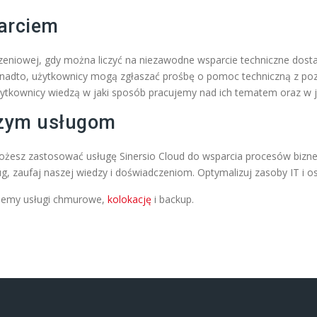
arciem
czeniowej, gdy można liczyć na niezawodne wsparcie techniczne dos
adto, użytkownicy mogą zgłaszać prośbę o pomoc techniczną z poz
żytkownicy wiedzą w jaki sposób pracujemy nad ich tematem oraz w j
aszym usługom
możesz zastosować usługę Sinersio Cloud do wsparcia procesów bizn
g, zaufaj naszej wiedzy i doświadczeniom. Optymalizuj zasoby IT i o
ujemy usługi chmurowe,
kolokację
i backup.