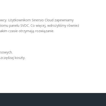
tawcy. Użytkownikom Sinersio Cloud zapewniamy
iomu panelu SVDC. Co więcej, wdrożyliśmy również
akim czasie otrzymają rozwiązanie.
esowych.
szczędzaj koszty.